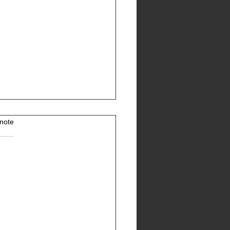
note
Rz la Fédération de la
re du Secours populaire
ais appelle à la