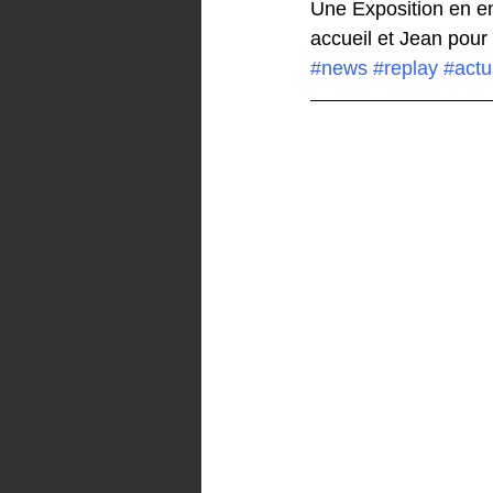
Une Exposition en en
accueil et Jean pour 
#news
#replay
#actu