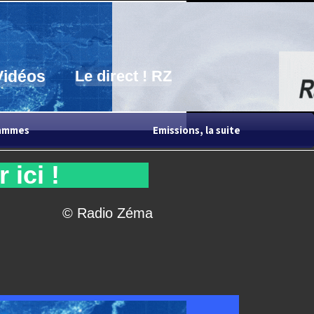
Vidéos
Le direct ! RZ
rammes
Emissions, la suite
 ici !
© Radio Zéma