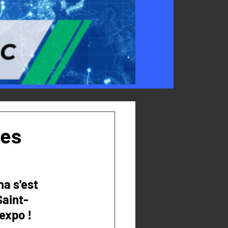
des
a s'est 
Saint-
expo ! 