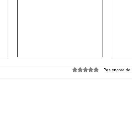
Noté 0 étoile sur 5.
Pas encore de 
La matinale en direct
Info 
vendredi 31 07 26 RZ
Lozè
franç