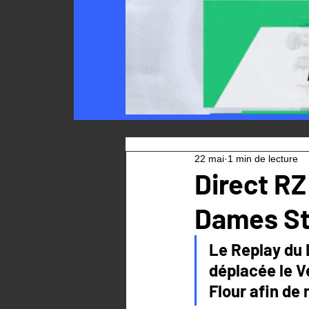
22 mai
1 min de lecture
Direct RZ
Dames St-
Le Replay du 
déplacée le V
Flour afin de 