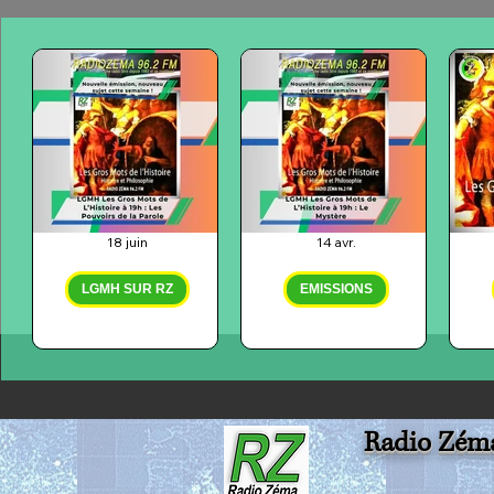
18 juin
14 avr.
LGMH SUR RZ
EMISSIONS
LGMH - Les
REPLAY RZ -
RE
Pouvoirs de la
LGMH - Le
Parole
Mystère et ses
L'
Radio Zém
(enregistré le
significations
la