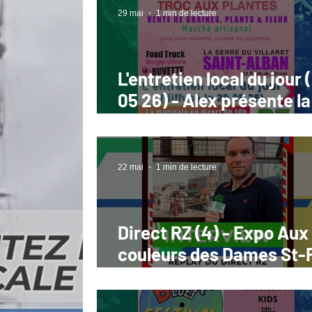
29 mai
1 min de lecture
L'entretien local du jour 
05 26) - Alex présente la
du printemps à St Alban
Limagnole 31 05 26
22 mai
1 min de lecture
Direct RZ (4) - Expo Aux
couleurs des Dames St-
(22 05 26)