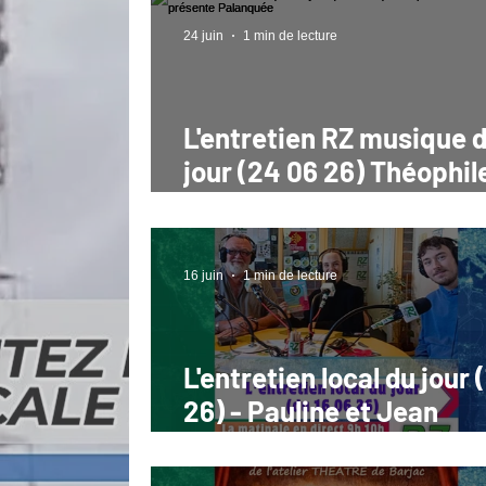
24 juin
1 min de lecture
L'entretien RZ musique 
jour (24 06 26) Théophile et
Romain présente Palan
16 juin
1 min de lecture
L'entretien local du jour 
26) - Pauline et Jean
présentent la fête de la
musique à St Chely d'Ap