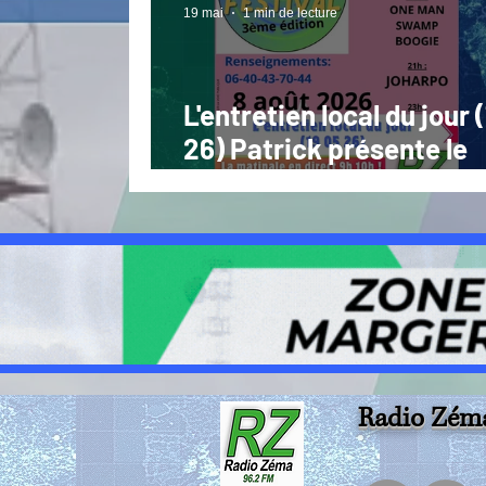
19 mai
1 min de lecture
L'entretien local du jour 
26) Patrick présente le
festival Banassac Blues 
08 26
Radio Zém