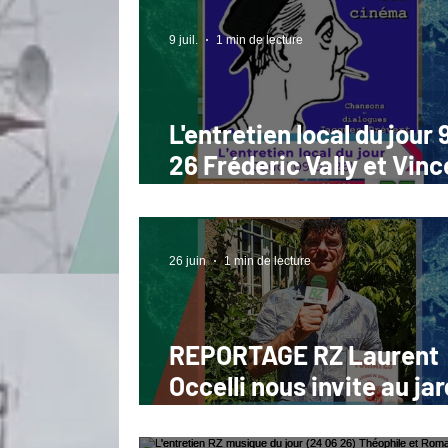
9 juil.
1 min de lecture
L'entretien local du jour 
26 Fréderic Vally et Vinc
Vittoz Prévert fait son
cinéma
26 juin
1 min de lecture
REPORTAGE RZ Laurent
Occelli nous invite au jar
présente "Tomates" nou
ouvrage (06 26)