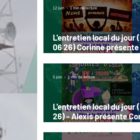
21 06 26
12 juin
1 min de lecture
L'entretien local du jour 
06 26) Corinne présente 
spectacle "Nous somme
tous Antigone" !
5 juin
1 min de lecture
L'entretien local du jour 
26) - Alexis présente Co
d'Oc Ciné Trianon Marvej