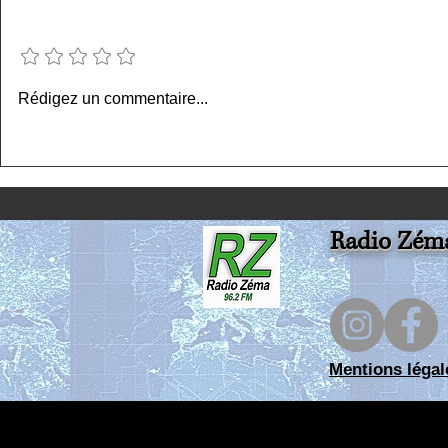
Ajouter une note
La matinale en direct
La matinale
Rédigez un commentaire...
vendredi 31 07 26 RZ
28 07 26 - R
Radio Zém
Mentions légal