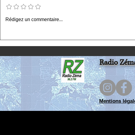
Ajouter une note
La matinale en direct
La matinale
Rédigez un commentaire...
vendredi 31 07 26 RZ
28 07 26 - R
Radio Zém
Mentions légal