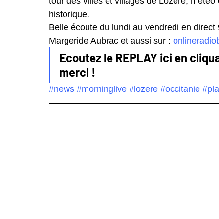
tour des villes et villages de Lozère, mété
historique.
Belle écoute du lundi au vendredi en direct
Margeride Aubrac et aussi sur : 
onlineradio
Ecoutez le REPLAY ici en cliqua
merci !
#news
#morninglive
#lozere
#occitanie
#pl