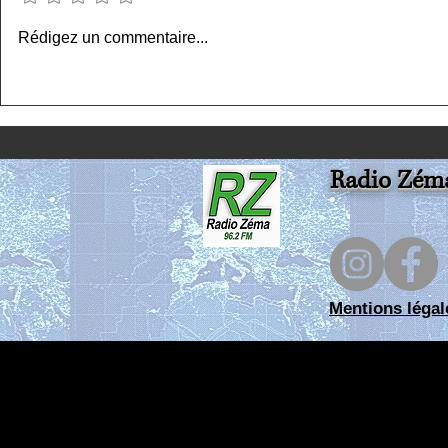
La matinale en direct
La matinale
Rédigez un commentaire...
vendredi 31 07 26 RZ
28 07 26 - R
Radio Zém
Mentions légal