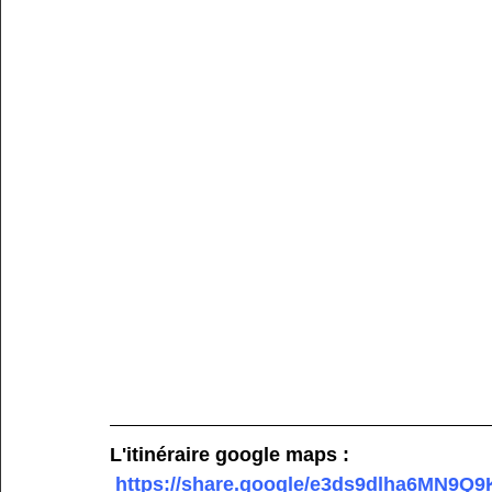
L'itinéraire google maps :
https://share.google/e3ds9dlha6MN9Q