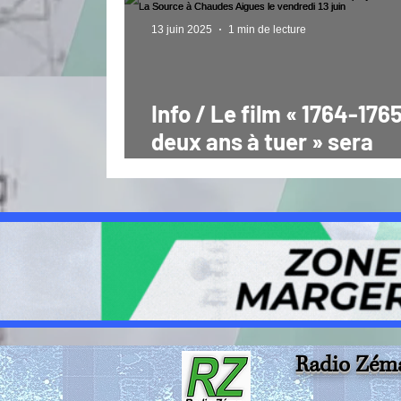
13 juin 2025
1 min de lecture
Info / Le film « 1764-176
deux ans à tuer » sera
projeté Cinéma La Sourc
Chaudes Aigues le vendr
13 juin
Radio Zém