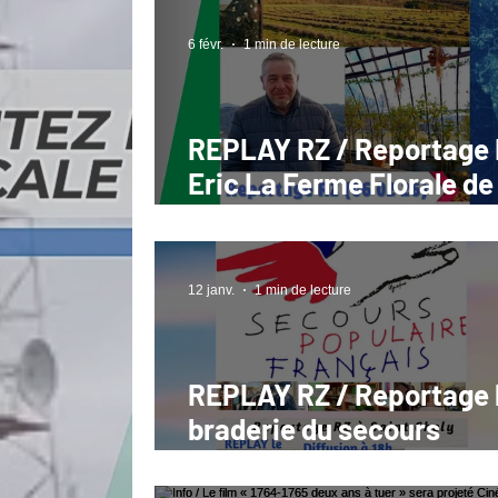
ouvrage (06 26)
6 févr.
1 min de lecture
REPLAY RZ / Reportage 
Eric La Ferme Florale de
Margeaubrac (02 26) Val
d'Arcomie
12 janv.
1 min de lecture
REPLAY RZ / Reportage 
braderie du secours
populaire français (St C