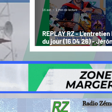
cinéma
16 avr.
1 min de lecture
REPLAY RZ - L'entretien 
du jour (16 04 26) - Jér
Farges St Chely d'Arte le
05 26 au Quartz !
Radio Zém